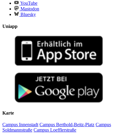
YouTube
Mastodon
Bluesky
Uniapp
Karte
Campus Innenstadt
Campus Berthold-Beitz-Platz
Campus
Soldmannstraße
Campus Loefflerstraße