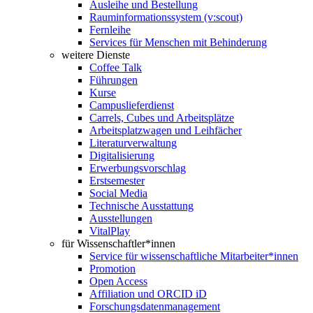
Ausleihe und Bestellung
Rauminformationssystem (v:scout)
Fernleihe
Services für Menschen mit Behinderung
weitere Dienste
Coffee Talk
Führungen
Kurse
Campuslieferdienst
Carrels, Cubes und Arbeitsplätze
Arbeitsplatzwagen und Leihfächer
Literaturverwaltung
Digitalisierung
Erwerbungsvorschlag
Erstsemester
Social Media
Technische Ausstattung
Ausstellungen
VitalPlay
für Wissenschaftler*innen
Service für wissenschaftliche Mitarbeiter*innen
Promotion
Open Access
Affiliation und ORCID iD
Forschungsdatenmanagement