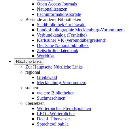
Open Access Journals
Nationallizenzen
Fachinformationsportale
Bestände anderer Bibliotheken
Stadtbibliothek Greifswald
Landesbibliographie Mecklenburg-Vorpommern
Verbundkatalog (Fernleihe)
Karlsruher VK (verbundübergreifend)
Deutsche Nationalbibliothek
Zeitschriftendatenbank
WorldCat
Nützliche Links
Zur Hauptseite Nützliche Links
regional
Greifswald
Mecklenburg-Vorpommern
suchen
weitere Bibliotheken
Suchmaschinen
übersetzen
Wörterbücher Fremdsprachen
LEO - Wörterbücher
DeepL Übersetzer
Sprachtool bab.la