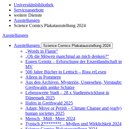
Universitätsbibliothek
Serviceangebote
weitere Dienste
Ausstellungen
Science Comics Plakatausstellung 2024
Ausstellungen
Ausstellungen
Science Comics Plakatausstellung 2024
„Words in Flame“
„Ob die Möwen manchmal an mich denken?“
Eugen Geinitz – Erforschung der Eiszeitlandschaft in
MV
500 Jahre Bücher in Lettisch – Riga erLesen
Alleen in Pommern
Aus den Archiven. Mysteriös, Ungesehen, Verstaubt:
Greifswalds antike Schätze
Lebenswerte Stadt – 28 x Stadtentwicklung in
Dänemark 2025
Hafen in Greifswald 2025
Adapt, Move or Perish – Climate Change and (early)
human societies 2025
Mensch ∙ Müll ∙ Meer 2024
Typisch Z*******! – Mythos und Wirklichkeit 2024
Science Comics Plakatausstellung 2024