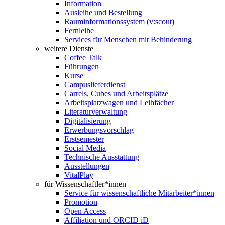
Information
Ausleihe und Bestellung
Rauminformationssystem (v:scout)
Fernleihe
Services für Menschen mit Behinderung
weitere Dienste
Coffee Talk
Führungen
Kurse
Campuslieferdienst
Carrels, Cubes und Arbeitsplätze
Arbeitsplatzwagen und Leihfächer
Literaturverwaltung
Digitalisierung
Erwerbungsvorschlag
Erstsemester
Social Media
Technische Ausstattung
Ausstellungen
VitalPlay
für Wissenschaftler*innen
Service für wissenschaftliche Mitarbeiter*innen
Promotion
Open Access
Affiliation und ORCID iD