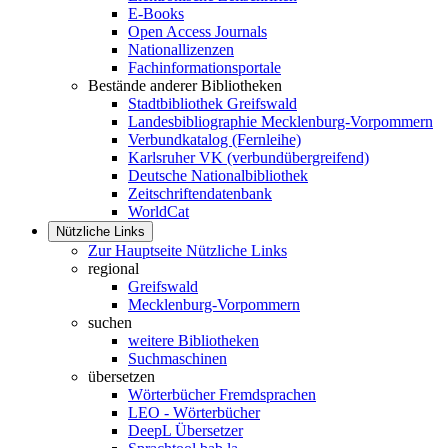
E-Books
Open Access Journals
Nationallizenzen
Fachinformationsportale
Bestände anderer Bibliotheken
Stadtbibliothek Greifswald
Landesbibliographie Mecklenburg-Vorpommern
Verbundkatalog (Fernleihe)
Karlsruher VK (verbundübergreifend)
Deutsche Nationalbibliothek
Zeitschriftendatenbank
WorldCat
Nützliche Links
Zur Hauptseite Nützliche Links
regional
Greifswald
Mecklenburg-Vorpommern
suchen
weitere Bibliotheken
Suchmaschinen
übersetzen
Wörterbücher Fremdsprachen
LEO - Wörterbücher
DeepL Übersetzer