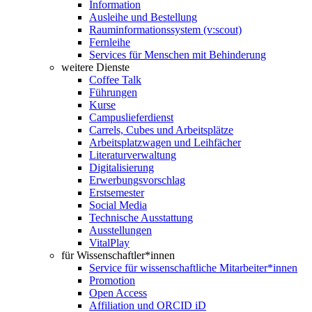
Information
Ausleihe und Bestellung
Rauminformationssystem (v:scout)
Fernleihe
Services für Menschen mit Behinderung
weitere Dienste
Coffee Talk
Führungen
Kurse
Campuslieferdienst
Carrels, Cubes und Arbeitsplätze
Arbeitsplatzwagen und Leihfächer
Literaturverwaltung
Digitalisierung
Erwerbungsvorschlag
Erstsemester
Social Media
Technische Ausstattung
Ausstellungen
VitalPlay
für Wissenschaftler*innen
Service für wissenschaftliche Mitarbeiter*innen
Promotion
Open Access
Affiliation und ORCID iD