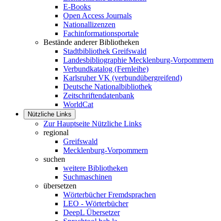
E-Books
Open Access Journals
Nationallizenzen
Fachinformationsportale
Bestände anderer Bibliotheken
Stadtbibliothek Greifswald
Landesbibliographie Mecklenburg-Vorpommern
Verbundkatalog (Fernleihe)
Karlsruher VK (verbundübergreifend)
Deutsche Nationalbibliothek
Zeitschriftendatenbank
WorldCat
Nützliche Links
Zur Hauptseite Nützliche Links
regional
Greifswald
Mecklenburg-Vorpommern
suchen
weitere Bibliotheken
Suchmaschinen
übersetzen
Wörterbücher Fremdsprachen
LEO - Wörterbücher
DeepL Übersetzer