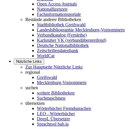
Open Access Journals
Nationallizenzen
Fachinformationsportale
Bestände anderer Bibliotheken
Stadtbibliothek Greifswald
Landesbibliographie Mecklenburg-Vorpommern
Verbundkatalog (Fernleihe)
Karlsruher VK (verbundübergreifend)
Deutsche Nationalbibliothek
Zeitschriftendatenbank
WorldCat
Nützliche Links
Zur Hauptseite Nützliche Links
regional
Greifswald
Mecklenburg-Vorpommern
suchen
weitere Bibliotheken
Suchmaschinen
übersetzen
Wörterbücher Fremdsprachen
LEO - Wörterbücher
DeepL Übersetzer
Sprachtool bab.la