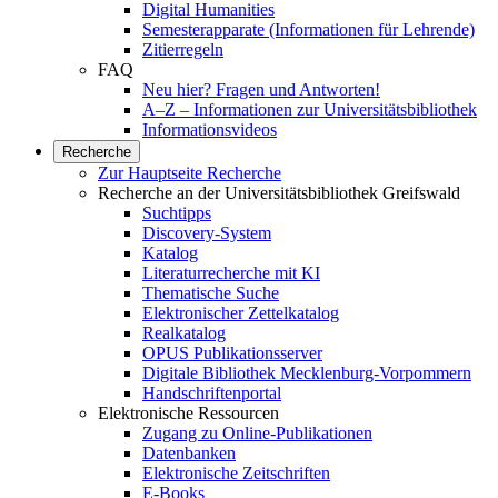
Digital Humanities
Semesterapparate (Informationen für Lehrende)
Zitierregeln
FAQ
Neu hier? Fragen und Antworten!
A–Z – Informationen zur Universitätsbibliothek
Informationsvideos
Recherche
Zur Hauptseite Recherche
Recherche an der Universitätsbibliothek Greifswald
Suchtipps
Discovery-System
Katalog
Literaturrecherche mit KI
Thematische Suche
Elektronischer Zettelkatalog
Realkatalog
OPUS Publikationsserver
Digitale Bibliothek Mecklenburg-Vorpommern
Handschriftenportal
Elektronische Ressourcen
Zugang zu Online-Publikationen
Datenbanken
Elektronische Zeitschriften
E-Books