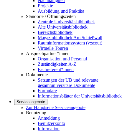
Nachhaltigkeit
Projekte
Ausbildung und Praktika
Standorte / Öffnungszeiten
Zentrale Universitätsbibliothek
Alte Universitätsbibliothek
Bereichsbibliothek
Magazinbibliothek Am Schießwall
Rauminformationssystem (v:scout)
Virtuelle Touren
Ansprechpartner*innen
Organisation und Personal
Zuständigkeiten A-Z
Fachreferent*innen
Dokumente
Satzungen der UB und relevante
gesamtuniversitäre Dokumente
Formulare
Informationsblätter der Universitätsbibliothek
Serviceangebote
Zur Hauptseite Serviceangebote
Benutzung
Anmeldung
Benutzerkonto
Information