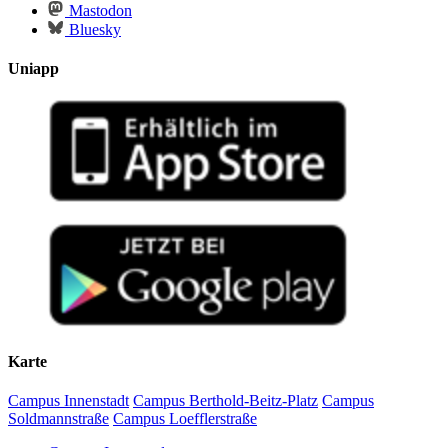
Mastodon
Bluesky
Uniapp
Karte
Campus Innenstadt
Campus Berthold-Beitz-Platz
Campus
Soldmannstraße
Campus Loefflerstraße