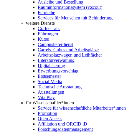
Ausleihe und Bestellung
Rauminformationssystem (v:scout)
Fernleihe
Services für Menschen mit Behinderung
weitere Dienste
Coffee Talk
Führungen
Kurse
Campuslieferdienst
Carrels, Cubes und Arbeitsplätze
Arbeitsplatzwagen und Leihfächer
Literaturverwaltung
Digitalisierung
Erwerbungsvorschlag
Erstsemester
Social Media
Technische Ausstattung
Ausstellungen
VitalPlay
für Wissenschaftler*innen
Service für wissenschaftliche Mitarbeiter*innen
Promotion
Open Access
Affiliation und ORCID iD
Forschungsdatenmanagement