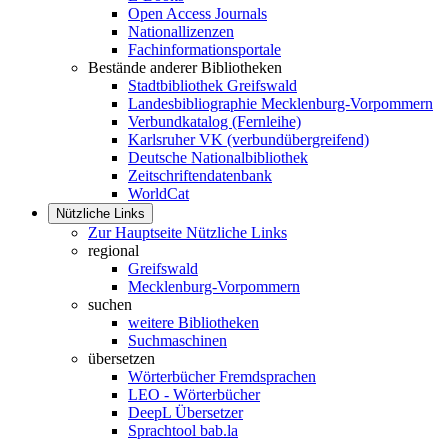
Open Access Journals
Nationallizenzen
Fachinformationsportale
Bestände anderer Bibliotheken
Stadtbibliothek Greifswald
Landesbibliographie Mecklenburg-Vorpommern
Verbundkatalog (Fernleihe)
Karlsruher VK (verbundübergreifend)
Deutsche Nationalbibliothek
Zeitschriftendatenbank
WorldCat
Nützliche Links
Zur Hauptseite Nützliche Links
regional
Greifswald
Mecklenburg-Vorpommern
suchen
weitere Bibliotheken
Suchmaschinen
übersetzen
Wörterbücher Fremdsprachen
LEO - Wörterbücher
DeepL Übersetzer
Sprachtool bab.la