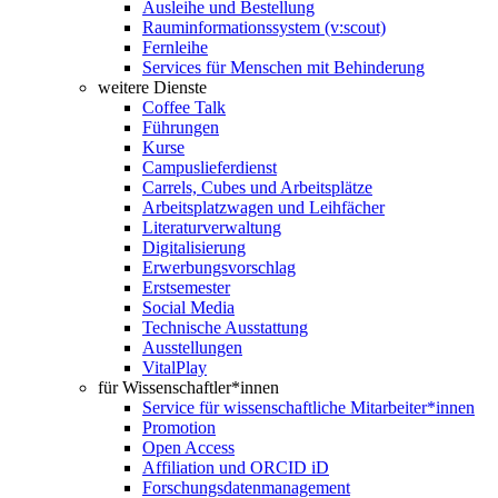
Ausleihe und Bestellung
Rauminformationssystem (v:scout)
Fernleihe
Services für Menschen mit Behinderung
weitere Dienste
Coffee Talk
Führungen
Kurse
Campuslieferdienst
Carrels, Cubes und Arbeitsplätze
Arbeitsplatzwagen und Leihfächer
Literaturverwaltung
Digitalisierung
Erwerbungsvorschlag
Erstsemester
Social Media
Technische Ausstattung
Ausstellungen
VitalPlay
für Wissenschaftler*innen
Service für wissenschaftliche Mitarbeiter*innen
Promotion
Open Access
Affiliation und ORCID iD
Forschungsdatenmanagement