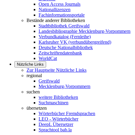
Open Access Journals
Nationallizenzen
Fachinformationsportale
Bestände anderer Bibliotheken
Stadtbibliothek Greifswald
Landesbibliographie Mecklenburg-Vorpommern
Verbundkatalog (Fernleihe)
Karlsruher VK (verbundübergreifend)
Deutsche Nationalbibliothek
Zeitschriftendatenbank
WorldCat
Nützliche Links
Zur Hauptseite Nützliche Links
regional
Greifswald
Mecklenburg-Vorpommern
suchen
weitere Bibliotheken
Suchmaschinen
übersetzen
Wörterbücher Fremdsprachen
LEO - Wörterbücher
DeepL Übersetzer
Sprachtool bab.la