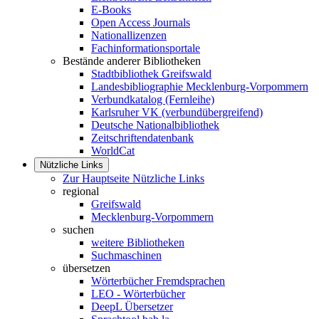
E-Books
Open Access Journals
Nationallizenzen
Fachinformationsportale
Bestände anderer Bibliotheken
Stadtbibliothek Greifswald
Landesbibliographie Mecklenburg-Vorpommern
Verbundkatalog (Fernleihe)
Karlsruher VK (verbundübergreifend)
Deutsche Nationalbibliothek
Zeitschriftendatenbank
WorldCat
Nützliche Links
Zur Hauptseite Nützliche Links
regional
Greifswald
Mecklenburg-Vorpommern
suchen
weitere Bibliotheken
Suchmaschinen
übersetzen
Wörterbücher Fremdsprachen
LEO - Wörterbücher
DeepL Übersetzer