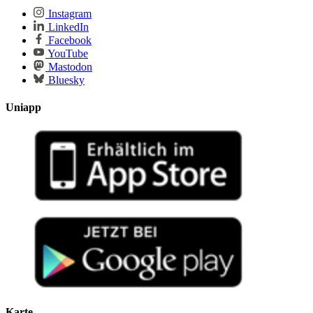
Instagram
LinkedIn
Facebook
YouTube
Mastodon
Bluesky
Uniapp
Karte