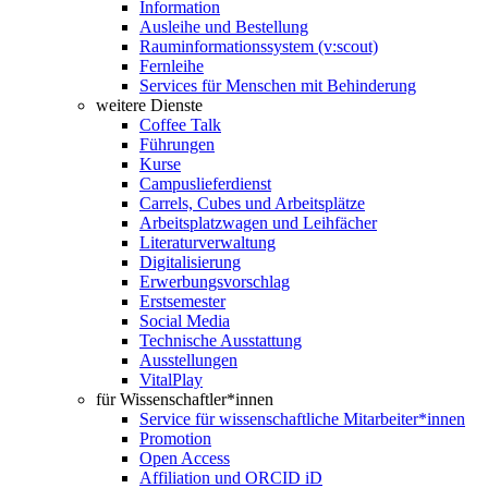
Information
Ausleihe und Bestellung
Rauminformationssystem (v:scout)
Fernleihe
Services für Menschen mit Behinderung
weitere Dienste
Coffee Talk
Führungen
Kurse
Campuslieferdienst
Carrels, Cubes und Arbeitsplätze
Arbeitsplatzwagen und Leihfächer
Literaturverwaltung
Digitalisierung
Erwerbungsvorschlag
Erstsemester
Social Media
Technische Ausstattung
Ausstellungen
VitalPlay
für Wissenschaftler*innen
Service für wissenschaftliche Mitarbeiter*innen
Promotion
Open Access
Affiliation und ORCID iD