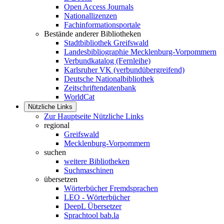
Open Access Journals
Nationallizenzen
Fachinformationsportale
Bestände anderer Bibliotheken
Stadtbibliothek Greifswald
Landesbibliographie Mecklenburg-Vorpommern
Verbundkatalog (Fernleihe)
Karlsruher VK (verbundübergreifend)
Deutsche Nationalbibliothek
Zeitschriftendatenbank
WorldCat
Nützliche Links
Zur Hauptseite Nützliche Links
regional
Greifswald
Mecklenburg-Vorpommern
suchen
weitere Bibliotheken
Suchmaschinen
übersetzen
Wörterbücher Fremdsprachen
LEO - Wörterbücher
DeepL Übersetzer
Sprachtool bab.la