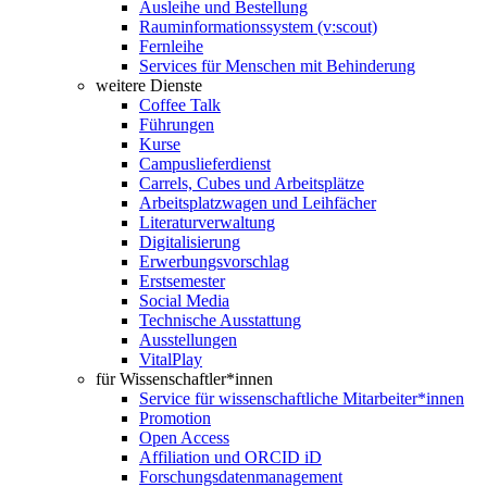
Ausleihe und Bestellung
Rauminformationssystem (v:scout)
Fernleihe
Services für Menschen mit Behinderung
weitere Dienste
Coffee Talk
Führungen
Kurse
Campuslieferdienst
Carrels, Cubes und Arbeitsplätze
Arbeitsplatzwagen und Leihfächer
Literaturverwaltung
Digitalisierung
Erwerbungsvorschlag
Erstsemester
Social Media
Technische Ausstattung
Ausstellungen
VitalPlay
für Wissenschaftler*innen
Service für wissenschaftliche Mitarbeiter*innen
Promotion
Open Access
Affiliation und ORCID iD
Forschungsdatenmanagement