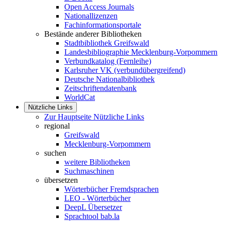
Open Access Journals
Nationallizenzen
Fachinformationsportale
Bestände anderer Bibliotheken
Stadtbibliothek Greifswald
Landesbibliographie Mecklenburg-Vorpommern
Verbundkatalog (Fernleihe)
Karlsruher VK (verbundübergreifend)
Deutsche Nationalbibliothek
Zeitschriftendatenbank
WorldCat
Nützliche Links
Zur Hauptseite Nützliche Links
regional
Greifswald
Mecklenburg-Vorpommern
suchen
weitere Bibliotheken
Suchmaschinen
übersetzen
Wörterbücher Fremdsprachen
LEO - Wörterbücher
DeepL Übersetzer
Sprachtool bab.la