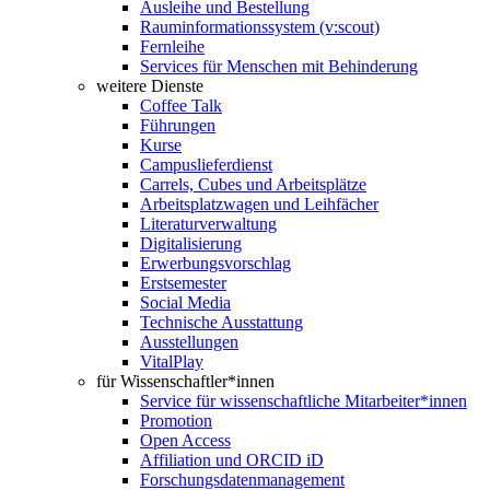
Ausleihe und Bestellung
Rauminformationssystem (v:scout)
Fernleihe
Services für Menschen mit Behinderung
weitere Dienste
Coffee Talk
Führungen
Kurse
Campuslieferdienst
Carrels, Cubes und Arbeitsplätze
Arbeitsplatzwagen und Leihfächer
Literaturverwaltung
Digitalisierung
Erwerbungsvorschlag
Erstsemester
Social Media
Technische Ausstattung
Ausstellungen
VitalPlay
für Wissenschaftler*innen
Service für wissenschaftliche Mitarbeiter*innen
Promotion
Open Access
Affiliation und ORCID iD
Forschungsdatenmanagement